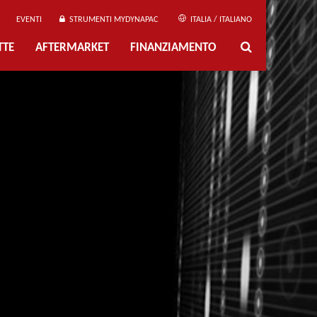
EVENTI
STRUMENTI MYDYNAPAC
ITALIA / ITALIANO
TTE
AFTERMARKET
FINANZIAMENTO