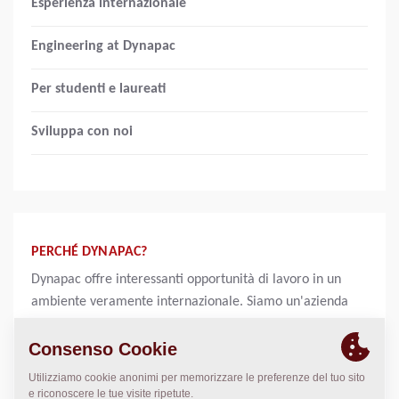
Esperienza internazionale
Engineering at Dynapac
Per studenti e laureati
Sviluppa con noi
PERCHÉ DYNAPAC?
Dynapac offre interessanti opportunità di lavoro in un
ambiente veramente internazionale. Siamo un'azienda
multiculturale con dipendenti e clienti in tutto il mondo.
Trattiamo tutti i nostri dipendenti con rispetto e offriamo
loro un ambiente di lavoro stimolante in cui possono
crescere professionalmente.