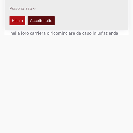
ENTRA A FAR PARTE DEI NOSTRI TEAM IN CONTINUA
CRESCITA!
Cerchiamo talenti che desiderino fare un passo avanti
nella loro carriera o ricominciare da capo in un'azienda
dinamica specializzata nella costruzione di strade.
TIROCINI E PROGETTI DI LAUREA?
Se sei uno studente e stai cercando uno stage o un
progetto di laurea, scopri di più sulle opportunità
disponibili qui >
DOWNLOAD
How to add a vacancy
(1 MB, 19 October 2017)
Short description on how to add and show a vacancy in the
different systems (Internal).