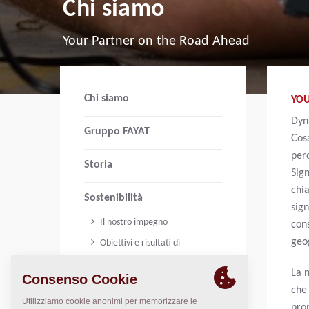
Chi siamo
Your Partner on the Road Ahead
Chi siamo
YO
Dyn
Gruppo FAYAT
Cosa
perc
Storia
Sign
chia
Sostenibilità
sign
Il nostro impegno
con
geo
Obiettivi e risultati di
sostenibilità
La 
Il nostro percorso fino ad oggi
che 
Codice di condotta
prop