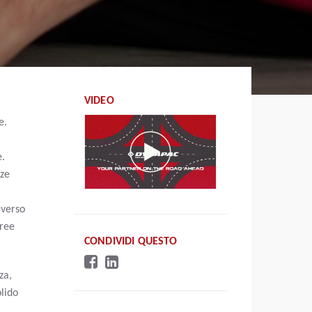
VIDEO
e.
e.
nze
averso
aree
CONDIVIDI QUESTO
za,
olido