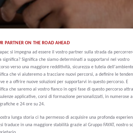
UR PARTNER ON THE ROAD AHEAD
apac si impegna ad essere il vostro partner sulla strada da percorrer
 significa? Significa che siamo determinati a supportarvi nel vostro
orso verso una maggiore redditività, sicurezza e tutela dell'ambient
ifica che vi aiuteremo a tracciare nuovi percorsi, a definire le tende
ve e a offrire nuove soluzioni per supportarvi in questo percorso. E
ifica che saremo al vostro fianco in ogni fase di questo percorso attr
sulenze applicative, corsi di formazione personalizzati, in numerose 
grafiche e 24 ore su 24.
nostra lunga storia ci ha permesso di acquisire una profonda esperien
si traduce in una maggiore stabilità grazie al Gruppo FAYAT, nostro s
rietario.