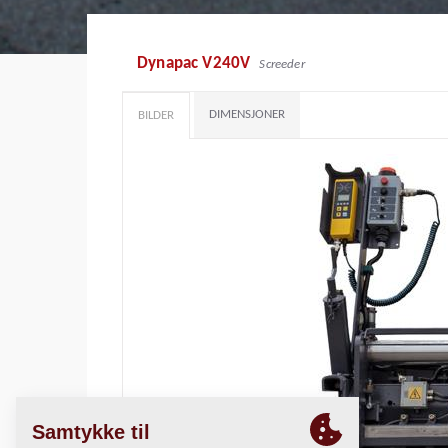
Dynapac V240V
Screeder
DIMENSJONER
BILDER