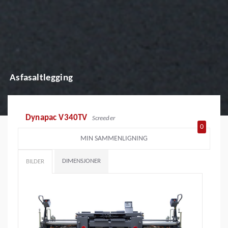
Asfasaltlegging
Dynapac V340TV
Screeder
0
MIN SAMMENLIGNING
DIMENSJONER
BILDER