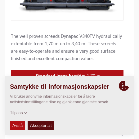
The well proven screeds Dynapac V340TV hydraulically
extentable from 1,70 m up to 3,40 m. These screeds
are easy-to-operate and ensure a very good surface
finished and excellent compaction values.
Standard legge bredde:
1.70
m
Maks legge bredde:
4.40
m
Maks legge tykkelse:
N/A
Teoretisk kapasitet av kapasitet:
N/A
TEKNISKE DATA
+