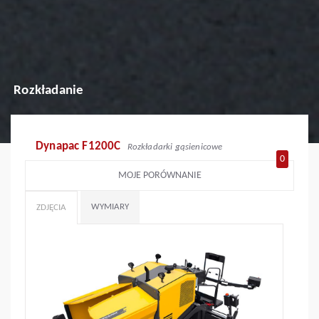
Rozkładanie
Dynapac F1200C
Rozkładarki gąsienicowe
0
MOJE PORÓWNANIE
WYMIARY
ZDJĘCIA