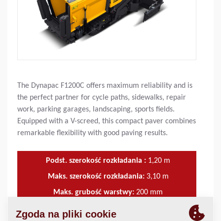
The Dynapac F1200C offers maximum reliability and is
the perfect partner for cycle paths, sidewalks, repair
work, parking garages, landscaping, sports fields.
Equipped with a V-screed, this compact paver combines
remarkable flexibility with good paving results.
Podst. szerokość rozkładania :
1,20
m
Maks. szerokość rozkładania:
3,10
m
Maks. grubość warstwy:
200
mm
Wydajność teoretyczna:
300
t/h