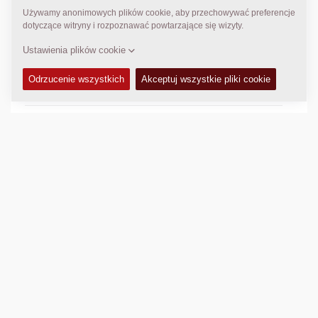
CECHY I ZALETY
+
DANE TECHNICZNE
+
INSTRUKCJA OBSŁUGI I KONSERWACJI
+
ZESTAWY SERWISOWE
+
KATALOG CZĘŚCI ZAMIENNYCH
+
WYPOSAŻENIE ( STANDARDOWE I OPCJONALNE)
+
DANE DOTYCZĄCE ZAGĘSZCZANIA
+