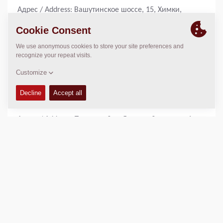
Адрес / Address: Вашутинское шоссе, 15, Химки,
Московская область, 141402 / Vashutinskoe Road, 15,
Khimki, Moscow region, 141402, Russia
Тел./ Phone: +7 (495) 775-25-85
Санкт-Петербург / St. Petersburg
ООО «Динапак»/Dynapac LLC
Адрес / Address: Проспект 9-го Января, 3а, корпус 6,
Санкт-Петербург, 192289 / 9 Yanvarya Avenue, 3a,
building 6, St. Petersburg, 192289, Russia
Тел./ Phone: +7 (812) 335 06 26
Екатеринбург / Yekaterinburg
ООО «Динапак»/Dynapac LLC