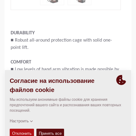
DURABILITY
■ Robust all-around protection cage with solid one-
point lift.
COMFORT
■ Low levels of hand arm vibration is made possible by
the vibration damping solution.
PRACTICAL
■ Easy access to daily check points like fuel tank cap,
filter.
Operating weight:
58
кг
Compaction force:
11
кН