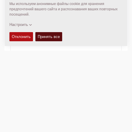
ТЕХНИЧЕСКАЯ ДОКУМЕНТАЦИЯ
Ищите и скачивайте тысячи инструкций и каталогов -
бесплатно в разделе DynaDocWeb!
ОБОРУДОВАНИЕ С НАРАБОТКОЙ
Официальный портал по покупке и продаже по всему
миру дорожно-строительного оборудования с
наработкой