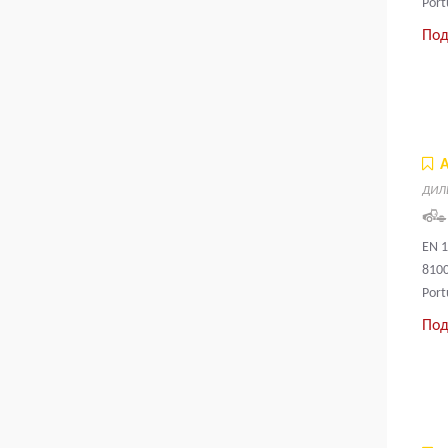
Port
Под
ДИЛ
EN 1
8100
Port
Под