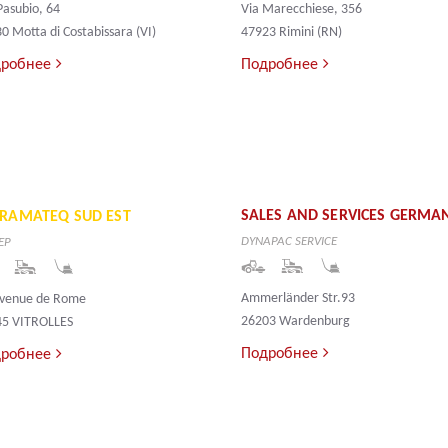
 Pasubio, 64
Via Marecchiese, 356
0 Motta di Costabissara (VI)
47923 Rimini (RN)
робнее
Подробнее
SALES AND SERVICES GERMA
FRAMATEQ SUD EST
DYNAPAC SERVICE
ЕР
Ammerländer Str.93
Avenue de Rome
26203 Wardenburg
45 VITROLLES
Подробнее
робнее