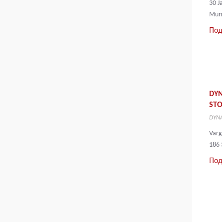
30 J
Mum
Под
DY
ST
DYNA
Var
186 
Под