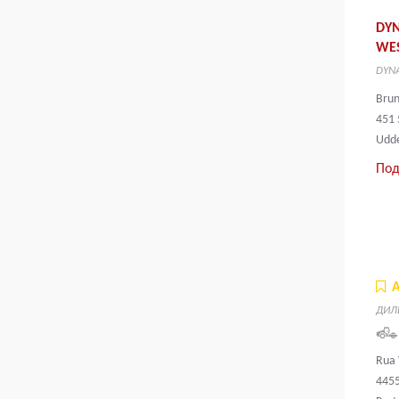
DY
WE
DYNA
Bru
451 
Udde
Под
ДИЛ
Rua 
4455