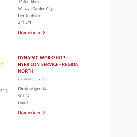
12 Southfield
Welwyn Garden City
Hertfordshire
AL7 4ST
Подробнее
DYNAPAC WORKSHOP -
HYBRICON SERVICE - REGION
SC
NORTH
DYNAPAC SERVICE
Förrådsvägen 14
er 2,
901 32
Umeå
Подробнее