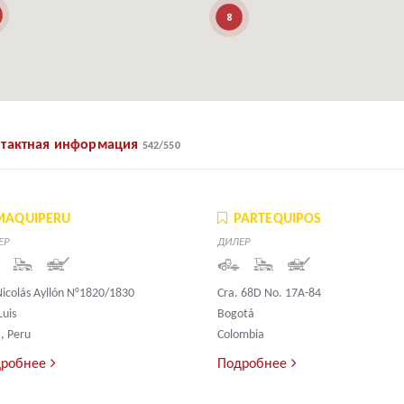
8
нтактная информация
542
/
550
MAQUIPERU
PARTEQUIPOS
ЕР
ДИЛЕР
Nicolás Ayllón N°1820/1830
Cra. 68D No. 17A-84
Luis
Bogotá
, Peru
Colombia
робнее
Подробнее