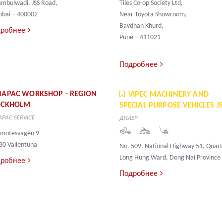
ambulwadi, JSS Road,
Tiles Co-op Society Ltd,
bai – 400002
Near Toyota Showroom,
Bavdhan Khurd,
робнее
Pune – 411021
Подробнее
NAPAC WORKSHOP - REGION
VIPEC MACHINERY AND
OCKHOLM
SPECIAL PURPOSE VEHICLES J
PAC SERVICE
ДИЛЕР
gmötesvägen 9
30 Vallentuna
No. 509, National Highway 51, Quart
Long Hung Ward, Dong Nai Province
робнее
Подробнее