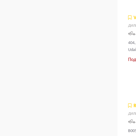
ДИЛ
404,
Udai
Под
ДИЛ
B005