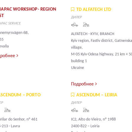
NAPAC WORKSHOP- REGION
TD ALFATECH LTD
ST
ДИЛЕР
PAC SERVICE
nnemyrsvägen 6B,
ALFATECH - KYIV, BRANCH
55
Kyiv region, Fastiv district, Gatnensk
valla
village,
M-05 Kyiv-Odesa highway, 21 km + 5
робнее
building 1
Ukraine
Подробнее
ASCENDUM – PORTO
ASCENDUM – LEIRIA
ЕР
ДИЛЕР
Vilar do Senhor, nº 461
IC2, Alto do Vieiro, nº 1988
-213 - Lavra
2400-822 – Leiria