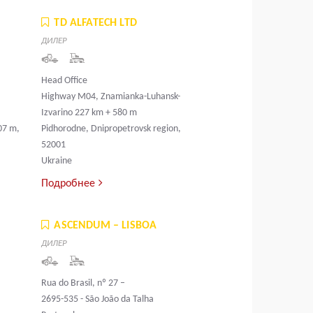
TD ALFATECH LTD
ДИЛЕР
Head Office
a
Highway M04, Znamianka-Luhansk-
Izvarino 227 km + 580 m
07 m,
Pidhorodne, Dnipropetrovsk region,
52001
Ukraine
Подробнее
ASCENDUM – LISBOA
ДИЛЕР
Rua do Brasil, nº 27 –
2695-535 - São João da Talha