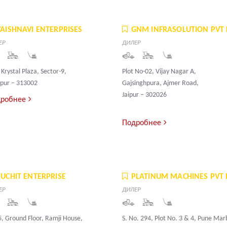
VAISHNAVI ENTERPRISES
GNM INFRASOLUTION PVT 
ЕР
ДИЛЕР
 Krystal Plaza, Sector-9,
Plot No-02, Vijay Nagar A,
pur – 313002
Gajsinghpura, Ajmer Road,
Jaipur – 302026
робнее
Подробнее
RUCHIT ENTERPRISE
PLATINUM MACHINES PVT 
ЕР
ДИЛЕР
, Ground Floor, Ramji House,
S. No. 294, Plot No. 3 & 4, Pune Mar