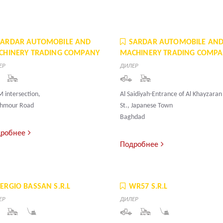
SARDAR AUTOMOBILE AND
SARDAR AUTOMOBILE AN
CHINERY TRADING COMPANY
MACHINERY TRADING COMP
ЕР
ДИЛЕР
 intersection,
Al Saidiyah-Entrance of Al Khayzaran
hmour Road
St., Japanese Town
Baghdad
робнее
Подробнее
SERGIO BASSAN S.R.L
WR57 S.R.L
ЕР
ДИЛЕР