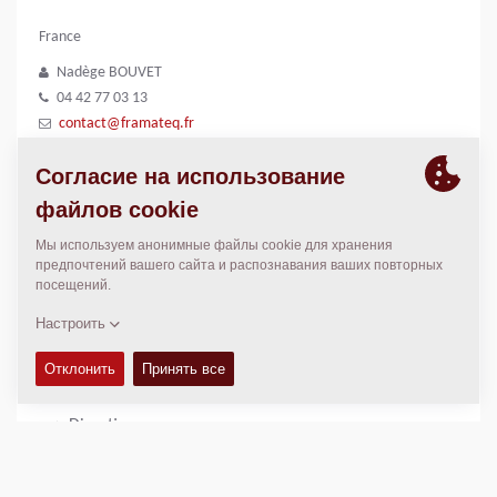
France
Nadège BOUVET
04 42 77 03 13
contact@framateq.fr
https://www.framateq.fr/
DÉPARTEMENTS
04, 05, 06, 11, 13, 30, 34, 48, 66, 83, 84, 2A, 2B
МЕСТОПОЛОЖЕНИЕ
>
Directions