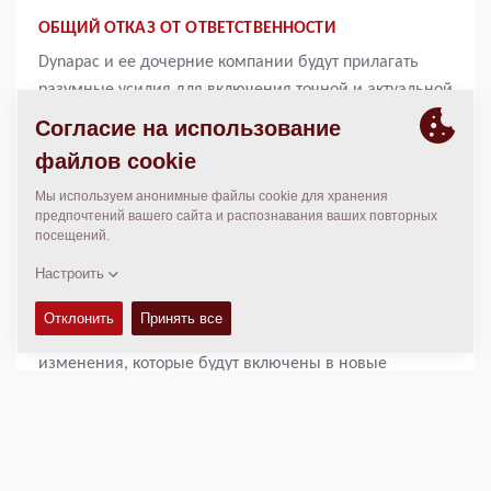
ОБЩИЙ ОТКАЗ ОТ ОТВЕТСТВЕННОСТИ
Dynapac и ее дочерние компании будут прилагать
разумные усилия для включения точной и актуальной
информации на этом веб-сайте. Вся информация
предоставляется "как есть" без каких-либо гарантий
любого рода, явных или подразумеваемых, включая,
но не ограничиваясь, подразумеваемые гарантии
коммерческой ценности, пригодности для
определенной цели или ненарушения прав.
Информация на этом веб-сайте может содержать
технические неточности или типографские ошибки. В
информацию могут периодически вноситься
изменения, которые будут включены в новые
издания данной публикации. Dynapac может вносить
улучшения или изменения в продукты и программы,
описанные в этой публикации, в любое время без
предварительного уведомления. Ни при каких