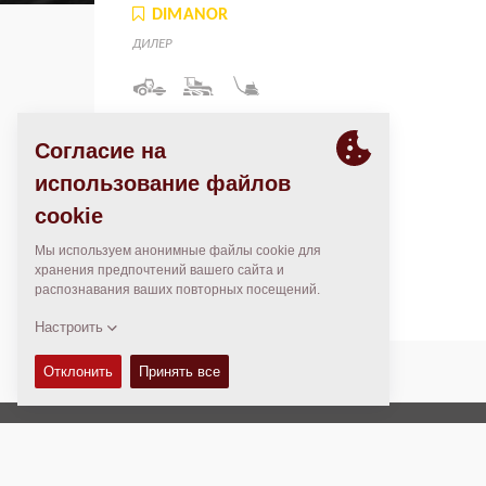
DIMANOR
ДИЛЕР
Gran Avenida El Dorado 4501,
Col. Aurora, Centro,
C.P. 80000
Culiacán Rosales, Sin. México
Mexico