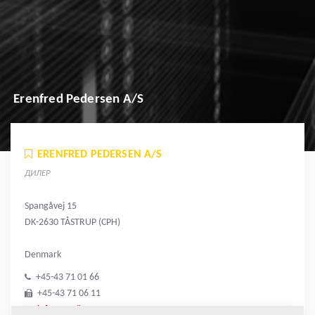
Erenfred Pedersen A/S
ERENFRED PEDERSEN A/S
ДИЛЕР
Spangåvej 15
DK-2630 TÅSTRUP (CPH)
Denmark
+45-43 71 01 66
+45-43 71 06 11
info@ep.dk