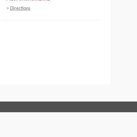
>
Directions
Connect with us:
ditions
Code of Conduct
Юридическая информация