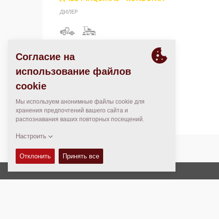
ДИЛЕР
Avenida Capitão Silvio, 1413
Apoio Rodoviário, CEP 76870-185
Ariquemes, Rondônia
Brazil
Brazil
Авторские права © 2026 -
Fayat Group