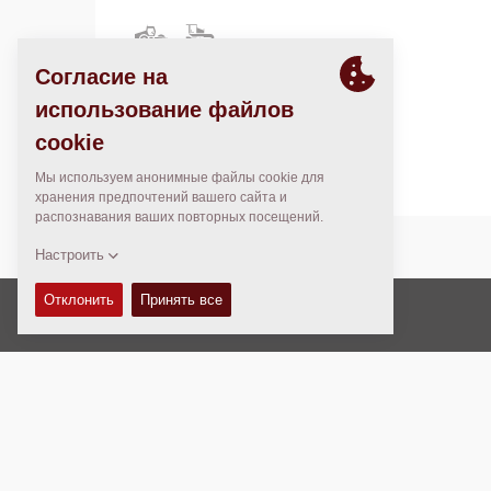
3500 Apple Creek Rd.
Bismarck, ND 58504
United States
Авторские права © 2026 -
Fayat Group