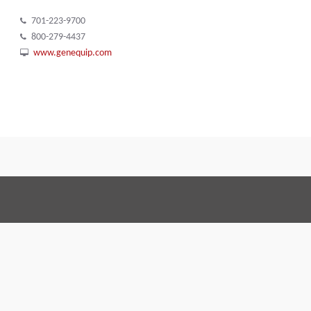
701-223-9700
800-279-4437
www.genequip.com
Terms and Con
Правовое соглашение
По