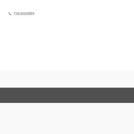
7363000889
Terms and Con
Правовое соглашение
По