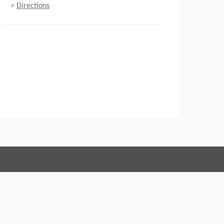
>
Directions
Connect with us:
ditions
Code of Conduct
Юридическая информация
литика Конфиденциальности
Webmaster
EU Data Act