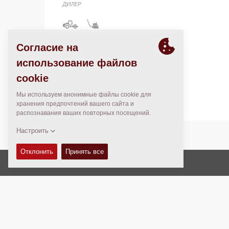
ДИЛЕР
895, Kalikapur Road, P.S. Garfa,
Kolkata – 700099
India
Авторские права © 2026 -
Fayat Group