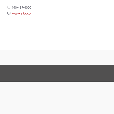
440-439-4000
www.altg.com
Terms and Con
Правовое соглашение
По