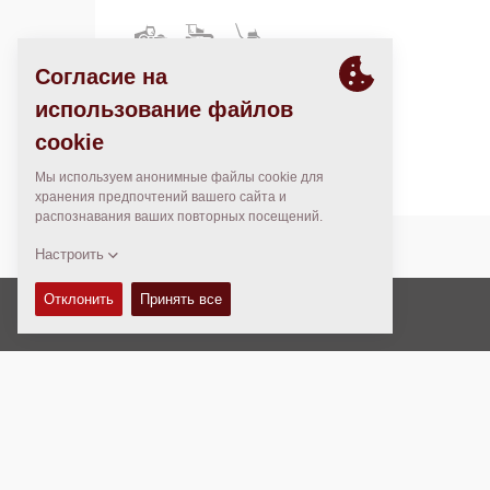
181 Oak Leaf Oval
Oakwood Village, OH 44146
United States
Авторские права © 2026 -
Fayat Group