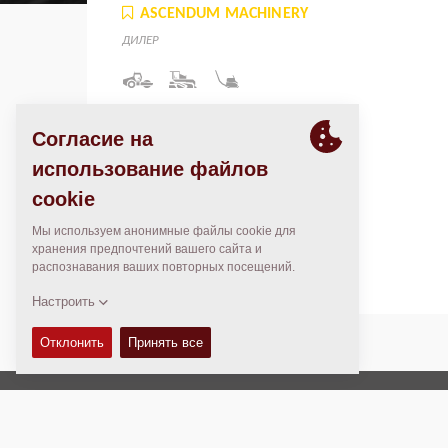
ASCENDUM MACHINERY
ДИЛЕР
Charlotte, NC Location
1025 International Dr
NW Concord, NC 28027
United States