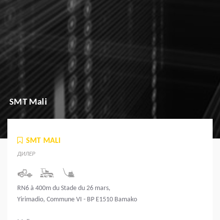
SMT Mali
SMT MALI
ДИЛЕР
RN6 à 400m du Stade du 26 mars,
Yirimadio, Commune VI - BP E1510 Bamako