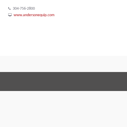
304-756-2800
www.andersonequip.com
Terms and Con
Правовое соглашение
По