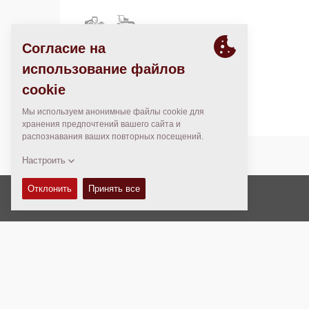
1 Andy's Way
South Charleston, West Virginia 25309
United States
Авторские права © 2026 -
Fayat Group