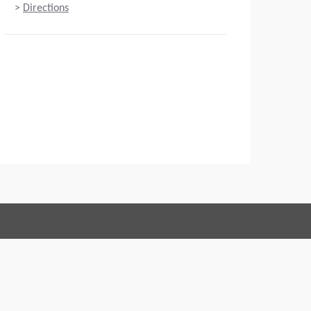
>
Directions
Connect with us:
ditions
Code of Conduct
Юридическая информация
литика Конфиденциальности
Webmaster
EU Data Act