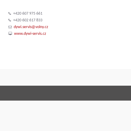
+420 607 975 661
+420 602 617 833
dywi.servis@volny.cz
www.dywi-servis.cz
Terms and Con
Правовое соглашение
По