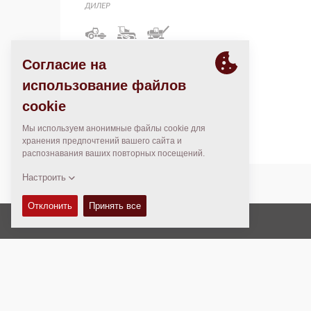
ДИЛЕР
Modletice 138
251 01 Říčany
Czech Republic
Czech Republic
Авторские права © 2026 -
Fayat Group