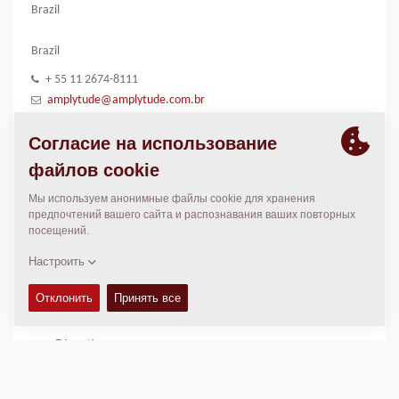
Brazil
Brazil
+ 55 11 2674-8111
amplytude@amplytude.com.br
http://www.amplytude.com.br/
ADDRESS:
Rua Engenheiro Cestari, 229
Vila Invernada - CEP: 03349-000
São Paulo - SP
МЕСТОПОЛОЖЕНИЕ
>
Directions