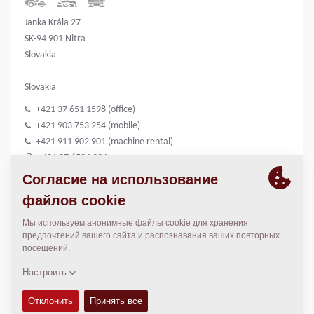
Janka Krála 27
SK-94 901 Nitra
Slovakia
Slovakia
+421 37 651 1598 (office)
+421 903 753 254 (mobile)
+421 911 902 901 (machine rental)
+421 37 6524 334
obchod@kolex.sk
http://www.kolex.sk
КОНТАКТЫ
n/a
obchod@kolex.sk
obchod@kolex.sk