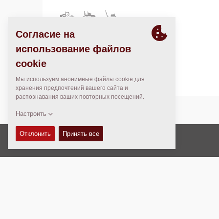
Zone Industrielle de Kawéni
97600 Mamoudzou
Mayotte
Авторские права © 2026 -
Fayat Group