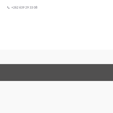
+262 639 29 33 08
Terms and Con
Правовое соглашение
По