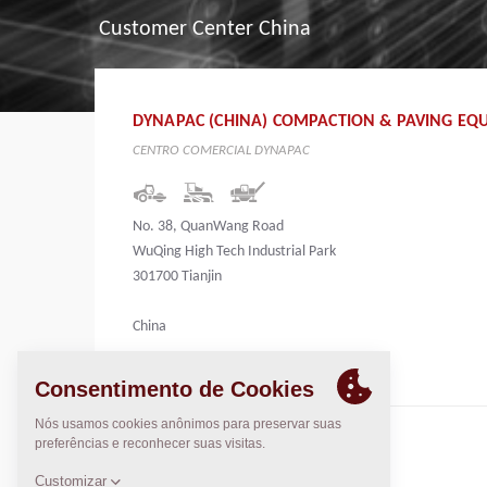
Customer Center China
DYNAPAC (CHINA) COMPACTION & PAVING EQUI
CENTRO COMERCIAL DYNAPAC
No. 38, QuanWang Road
WuQing High Tech Industrial Park
301700 Tianjin
China
CONTATOS
Business Line Manager 销售总监
Charlie Pang