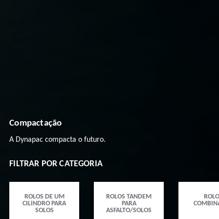
Compactação
A Dynapac compacta o futuro.
FILTRAR POR CATEGORIA
ROLOS DE UM
ROLOS TANDEM
ROL
CILINDRO PARA
PARA
COMBIN
SOLOS
ASFALTO/SOLOS