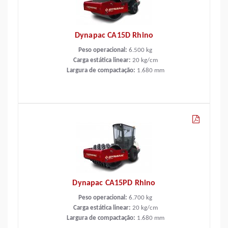
Dynapac CA15D Rhino
Peso operacional:
6.500
kg
Carga estática linear:
20
kg/cm
Largura de compactação:
1.680
mm
Dynapac CA15PD Rhino
Peso operacional:
6.700
kg
Carga estática linear:
20
kg/cm
Largura de compactação:
1.680
mm