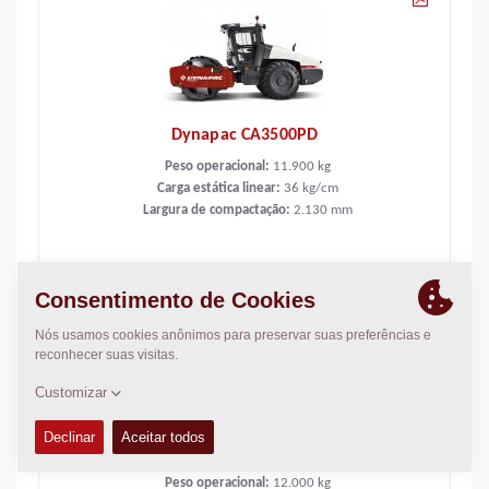
Dynapac CA3500PD
Peso operacional:
11.900
kg
Carga estática linear:
36
kg/cm
Largura de compactação:
2.130
mm
Dynapac CA3500PD HC
Peso operacional:
12.000
kg