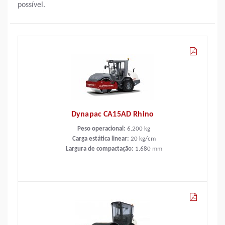
possível.
Dynapac CA15AD Rhino
Peso operacional:
6.200
kg
Carga estática linear:
20
kg/cm
Largura de compactação:
1.680
mm