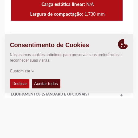
Carga estática linear:
N/A
Largura de compactação:
1.730
mm
CARACTERÍSTICAS TÉCNICAS
+
MANUAIS DE OPERAÇÃO E MANUTENÇÃO
+
LISTA DE PEÇAS
+
EQUIPAMENTOS (STANDARD E OPCIONAIS)
+
ESQUEMAS
+
Adicione para comparar