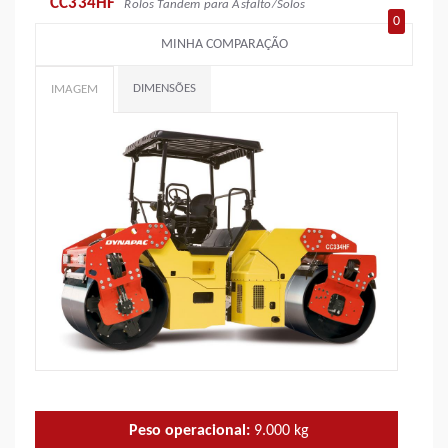
CC334HF
Rolos Tandem para Asfalto/Solos
0
MINHA COMPARAÇÃO
DIMENSÕES
IMAGEM
Peso operacional:
9.000
kg