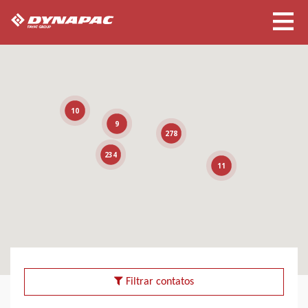
10
9
278
234
11
Filtrar contatos