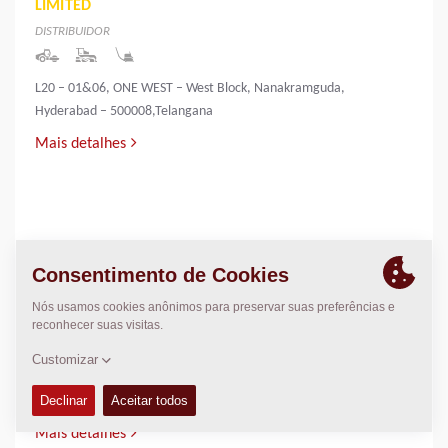
LIMITED
DISTRIBUIDOR
L20 – 01&06, ONE WEST – West Block, Nanakramguda,
Hyderabad – 500008,Telangana
Mais detalhes
INNOVATIVE INFRA & MINING SOLUTIONS
LIMITED
DISTRIBUIDOR
PALLIYEMALI HOUSE,IRINGOL
P.O.,PERAMBAVOOR,ERNAKULAM DIST-683548
Mais detalhes