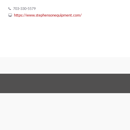
703-330-5579
https://www.stephensonequipment.com/
Termos e Condições
Code o