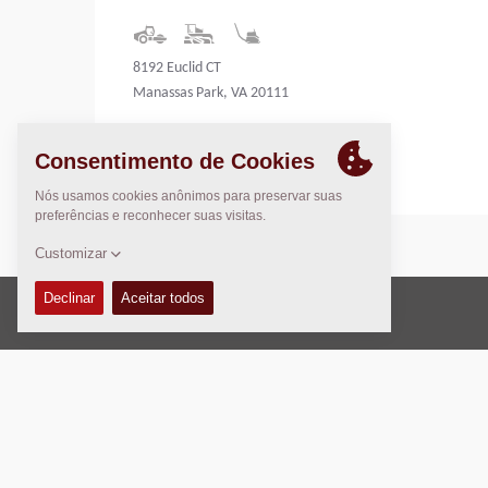
8192 Euclid CT
Manassas Park, VA 20111
United States
Direito Autoral © 2026 -
Fayat Group