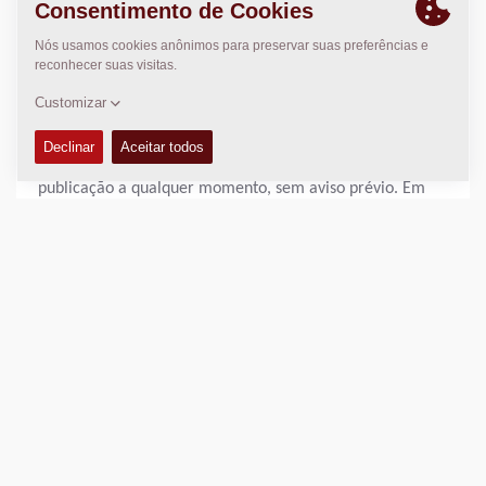
específico ou não violação. As informações deste site
podem conter imprecisões técnicas ou erros tipográficos.
Alterações podem ser feitas periodicamente nas
informações e serão incorporadas em novas edições
desta publicação. A Dynapac pode realizar melhorias ou
alterações nos produtos e programas descritos nesta
publicação a qualquer momento, sem aviso prévio. Em
nenhuma hipótese a Dynapac ou suas subsidiárias serão
responsáveis por quaisquer danos, sejam diretos,
indiretos, especiais, consequenciais, punitivos ou de outra
natureza, decorrentes do uso ou da impossibilidade de
uso deste site ou de seu conteúdo, incluindo, sem
limitação, quaisquer danos por perda de lucros,
interrupção de negócios, perda de programas ou outros
dados em seu sistema de tratamento de informações ou
de outra forma. Cabe a você tomar precauções e garantir
que o que for selecionado para seu uso esteja livre de