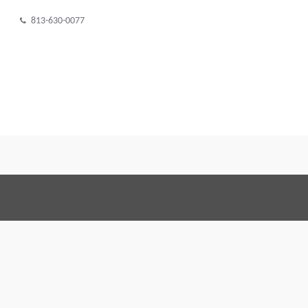
813-630-0077
Termos e Condições
Code o