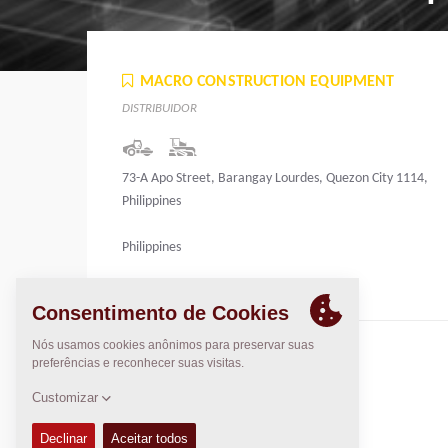
MACRO CONSTRUCTION EQUIPMENT
DISTRIBUIDOR
73-A Apo Street, Barangay Lourdes, Quezon City 1114,
Philippines
Philippines
DYNAPAC SERVIÇO E SUPORTE
Regional Sales Manager SEA
Peter Liew
+65 9630 0778
peter.liew@dynapac.com