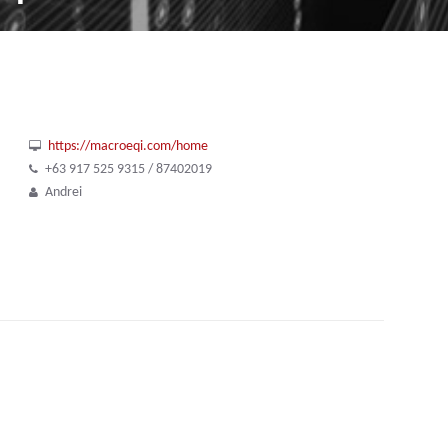
https://macroeqi.com/home
+63 917 525 9315 / 87402019
Andrei