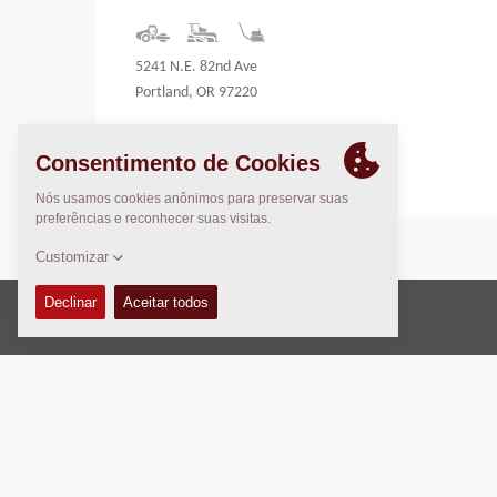
5241 N.E. 82nd Ave
Portland, OR 97220
United States
Direito Autoral © 2026 -
Fayat Group