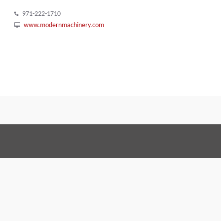
971-222-1710
www.modernmachinery.com
Termos e Condições
Code o