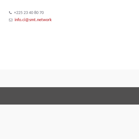
+225 23 40 80 70
info.ci@smt.network
Termos e Condições
Code o