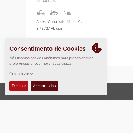
DISTRIBUIDOR
Allokoi Autoroute PK22, 01,
BP 3727 Abidjan
Côte d'Ivoire
Direito Autoral © 2026 -
Fayat Group