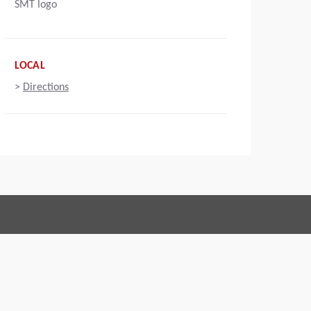
SMT logo
LOCAL
>
Directions
Connect with us:
f Conduct
Marca
Aviso legal
Política de privacidade
Webmaster
EU Data Act