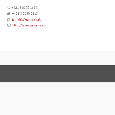
+421 9 0372 1664
+421 3 6639 5113
jamalsk@jamalsk.sk
http://www.jamalsk.sk
Termos e Condições
Code o