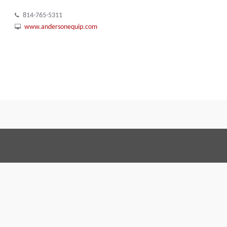
814-765-5311
www.andersonequip.com
Termos e Condições
Code o