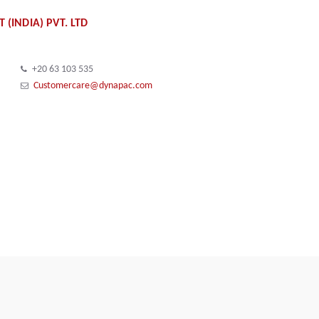
INDIA) PVT. LTD
+20 63 103 535
Customercare@dynapac.com