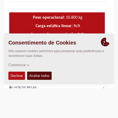
Peso operacional:
10.800
kg
Carga estática linear:
N/A
Largura de compactação:
N/A
CARACTERÍSTICAS TÉCNICAS
+
MANUAIS DE OPERAÇÃO E MANUTENÇÃO
+
LISTA DE PEÇAS
+
ESQUEMAS
+
Adicione para comparar