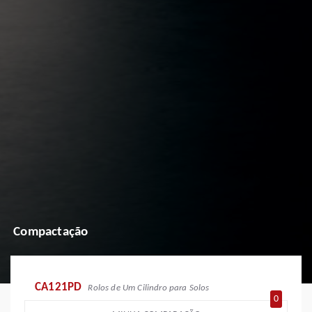
Compactação
CA121PD
Rolos de Um Cilindro para Solos
0