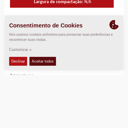
Largura de compactação:
N/A
CARACTERÍSTICAS TÉCNICAS
+
LISTA DE PEÇAS
+
EQUIPAMENTOS (STANDARD E OPCIONAIS)
+
ESQUEMAS
+
Adicione para comparar
Baixe catálogos.
Download de ficha técnica