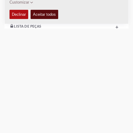
KITS DE SERVIÇO
+
LISTA DE PEÇAS
+
DADOS DE COMPACTAÇÃO
+
ESQUEMAS
+
Adicione para comparar
Baixe catálogos.
Download de ficha técnica
Retornar aos Produtos