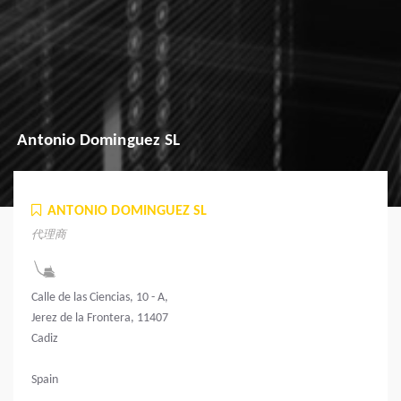
Antonio Dominguez SL
ANTONIO DOMINGUEZ SL
代理商
Calle de las Ciencias, 10 - A,
Jerez de la Frontera, 11407
Cadiz
Spain