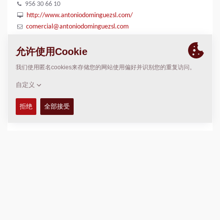
956 30 66 10
http://www.antoniodominguezsl.com/
comercial@antoniodominguezsl.com
位置
>
Directions