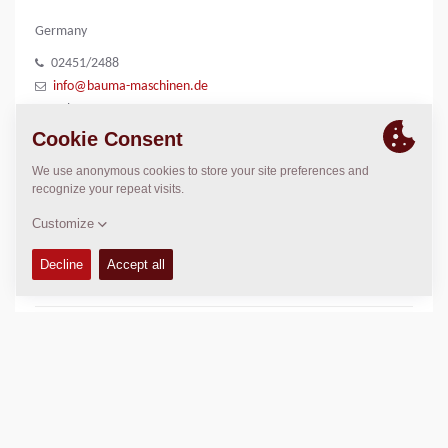
Germany
02451/2488
info@bauma-maschinen.de
Helen Rütten
www.bauma-maschinen.de
LOCATION
>
Directions