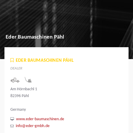
Eder Baumaschinen Pähl
EDER BAUMASCHINEN PÄHL
DEALER
Am Hörnbachl 1
82396 Pähl
Germany
www.eder-baumaschinen.de
info@eder-gmbh.de