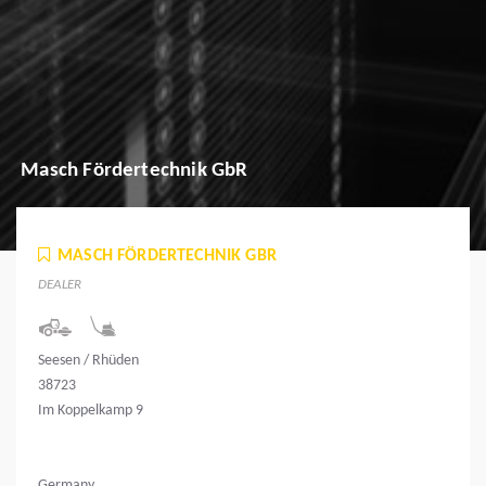
Masch Fördertechnik GbR
MASCH FÖRDERTECHNIK GBR
DEALER
Seesen / Rhüden
38723
Im Koppelkamp 9
Germany