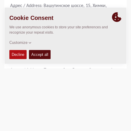
Адрес / Address: Вашутинское шоссе, 15, Химки,
Московская область, 141402 / Vashutinskoe Road, 15,
Khimki, Moscow region, 141402, Russia
Тел./ Phone: +7 (495) 775-25-85
Санкт-Петербург / St. Petersburg
ООО «Динапак»/Dynapac LLC
Адрес / Address: Проспект 9-го Января, 3а, корпус 6,
Санкт-Петербург, 192289 / 9 Yanvarya Avenue, 3a,
building 6, St. Petersburg, 192289, Russia
Тел./ Phone: +7 (812) 335 06 26
Екатеринбург / Yekaterinburg
ООО «Динапак»/Dynapac LLC