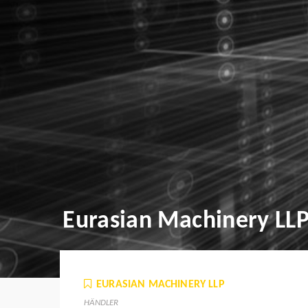
Eurasian Machinery LL
EURASIAN MACHINERY LLP
HÄNDLER