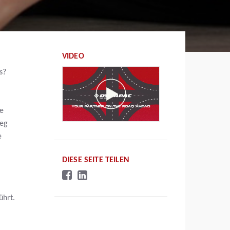
VIDEO
s?
ge
Weg
e
DIESE SEITE TEILEN
ührt.