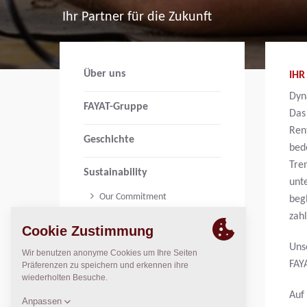
Ihr Partner für die Zukunft
Über uns
IHR
Dyna
FAYAT-Gruppe
Das
Ren
Geschichte
bed
Tre
Sustainability
unte
Our Commitment
beg
zah
Sustainability Targets and
Performance
Uns
Our Journey so far
FAY
Code of Conduct
Safety, Health, Environment
Auf