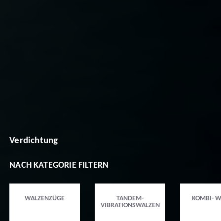
Verdichtung
NACH KATEGORIE FILTERN
WALZENZÜGE
TANDEM-
KOMBI- W
VIBRATIONSWALZEN