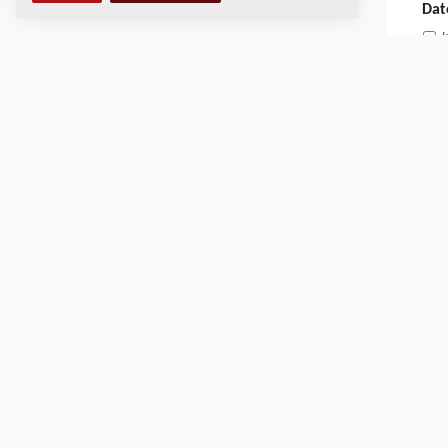
Dat
I
T
D
b
I
g
e