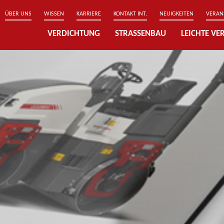
ÜBER UNS
WISSEN
KARRIERE
KONTAKT INT.
NEUIGKEITEN
VERAN
VERDICHTUNG
STRASSENBAU
LEICHTE V