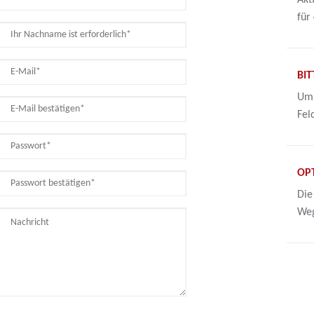
Akt
für
BIT
Um 
Fel
OP
Die
Weg